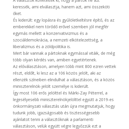
A választók követelték ki, hogy a pártok ne azt
keressék, ami elválasztja, hanem azt, ami összeköti
őket.
És kiderült: egy lopásra és gyűlöletkeltésre építő, és az
emberekkel nem törődő erővel szemben jól megfér
egymás mellett a konzervativizmus és a
szociáldemokrácia, a nemzeti elkötelezettség, a
liberalizmus és a zöldpolitika is.
Mert bár vannak a pártoknak egymással vitáik, de még
több olyan kérdés van, amiben egyetértenek.
Az előválasztáson, amelyen több mint 800 ezren vettek
részt, eldőlt, ki lesz az a 106 közös jelölt, aki az
ellenzék színeiben elindulhat a választáson, és a közös
miniszterelnök-jelölt személye is kiderült.
Így most 106 erős jelölttel és Márki-Zay Péterrel, a
legesélyesebb miniszterelnökjelölttel együtt a 2019-es
önkormányzati választás után újra megmutatjuk, hogy
tudunk jobb, igazságosabb és tisztességesebb
ajánlatot tenni a választóknak a parlamenti
választáson, velük együtt végre legyőzzük ezt a