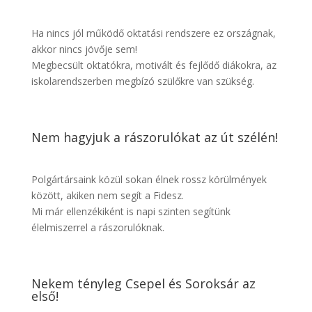
Ha nincs jól működő oktatási rendszere ez országnak,
akkor nincs jövője sem!
Megbecsült oktatókra, motivált és fejlődő diákokra, az
iskolarendszerben megbízó szülőkre van szükség.
Nem hagyjuk a rászorulókat az út szélén!
Polgártársaink közül sokan élnek rossz körülmények
között, akiken nem segít a Fidesz.
Mi már ellenzékiként is napi szinten segítünk
élelmiszerrel a rászorulóknak.
Nekem tényleg Csepel és Soroksár az
első!