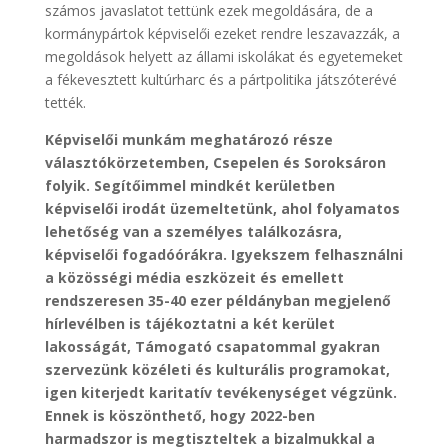
számos javaslatot tettünk ezek megoldására, de a
kormánypártok képviselői ezeket rendre leszavazzák, a
megoldások helyett az állami iskolákat és egyetemeket
a fékevesztett kultúrharc és a pártpolitika játszóterévé
tették.
Képviselői munkám meghatározó része
választókörzetemben, Csepelen és Soroksáron
folyik. Segítőimmel mindkét kerületben
képviselői irodát üzemeltetünk, ahol folyamatos
lehetőség van a személyes találkozásra,
képviselői fogadóórákra. Igyekszem felhasználni
a közösségi média eszközeit és emellett
rendszeresen 35-40 ezer példányban megjelenő
hírlevélben is tájékoztatni a két kerület
lakosságát, Támogató csapatommal gyakran
szervezünk közéleti és kulturális programokat,
igen kiterjedt karitatív tevékenységet végzünk.
Ennek is köszönthető, hogy 2022-ben
harmadszor is megtiszteltek a bizalmukkal a