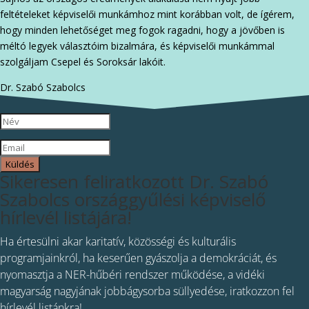
feltételeket képviselői munkámhoz mint korábban volt, de ígérem,
hogy minden lehetőséget meg fogok ragadni, hogy a jövőben is
méltó legyek választóim bizalmára, és képviselői munkámmal
szolgáljam Csepel és Soroksár lakóit.
Dr. Szabó Szabolcs
Küldés
Sikeresen feliratkozott Dr. Szabó
Szabolcs országgyűlési képviselő
hírlevél listájára!
Ha értesülni akar karitatív, közösségi és kulturális
programjainkról, ha keserűen gyászolja a demokráciát, és
nyomasztja a NER-hűbéri rendszer működése, a vidéki
magyarság nagyjának jobbágysorba süllyedése, iratkozzon fel
hírlevél listánkra!