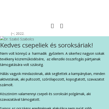
(~; 2022.
Kedves csepeliek és soroksáriak!
Nem volt könnyű a harmadik győzelem. A sikerhez nagyon sokak
tevékeny közreműködésére, az ellenzéki összefogás pártjainak
támogatására volt szükség.
Hálás vagyok mindazoknak, akik segítettek a kampányban, minden
aktivistának, aki pultozott, szórólapozott, kopogtatott, szavazatot
számolt.
Köszönöm valamennyi csepeli és soroksári polgárnak, aki
szavazatával támogatott.
Sajnos az országos eredmények alakulása nem nyújt jobb