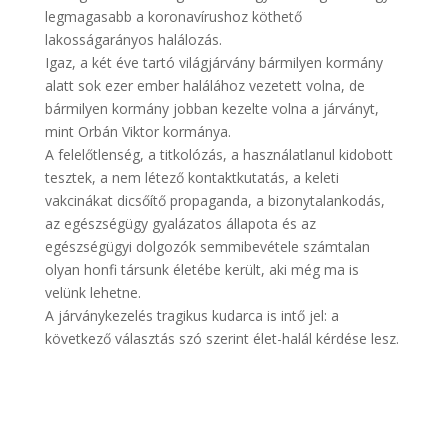
legmagasabb a koronavírushoz köthető
lakosságarányos halálozás.
Igaz, a két éve tartó világjárvány bármilyen kormány
alatt sok ezer ember halálához vezetett volna, de
bármilyen kormány jobban kezelte volna a járványt,
mint Orbán Viktor kormánya.
A felelőtlenség, a titkolózás, a használatlanul kidobott
tesztek, a nem létező kontaktkutatás, a keleti
vakcinákat dicsőítő propaganda, a bizonytalankodás,
az egészségügy gyalázatos állapota és az
egészségügyi dolgozók semmibevétele számtalan
olyan honfi társunk életébe került, aki még ma is
velünk lehetne.
A járványkezelés tragikus kudarca is intő jel: a
következő választás szó szerint élet-halál kérdése lesz.