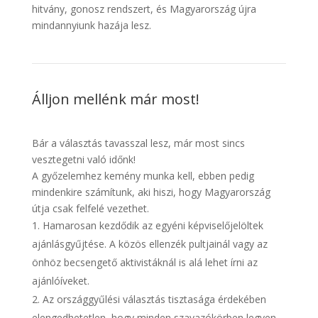
hitvány, gonosz rendszert, és Magyarország újra
mindannyiunk hazája lesz.
Álljon mellénk már most!
Bár a választás tavasszal lesz, már most sincs
vesztegetni való időnk!
A győzelemhez kemény munka kell, ebben pedig
mindenkire számítunk, aki hiszi, hogy Magyarország
útja csak felfelé vezethet.
Hamarosan kezdődik az egyéni képviselőjelöltek
ajánlásgyűjtése. A közös ellenzék pultjainál vagy az
önhöz becsengető aktivistáknál is alá lehet írni az
ajánlóíveket.
Az országgyűlési választás tisztasága érdekében
elengedhetetlen, hogy minden szavazókörben legyen