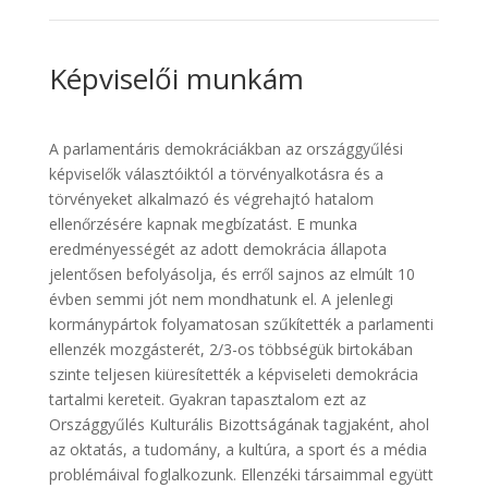
Képviselői munkám
A parlamentáris demokráciákban az országgyűlési
képviselők választóiktól a törvényalkotásra és a
törvényeket alkalmazó és végrehajtó hatalom
ellenőrzésére kapnak megbízatást. E munka
eredményességét az adott demokrácia állapota
jelentősen befolyásolja, és erről sajnos az elmúlt 10
évben semmi jót nem mondhatunk el. A jelenlegi
kormánypártok folyamatosan szűkítették a parlamenti
ellenzék mozgásterét, 2/3-os többségük birtokában
szinte teljesen kiüresítették a képviseleti demokrácia
tartalmi kereteit. Gyakran tapasztalom ezt az
Országgyűlés Kulturális Bizottságának tagjaként, ahol
az oktatás, a tudomány, a kultúra, a sport és a média
problémáival foglalkozunk. Ellenzéki társaimmal együtt