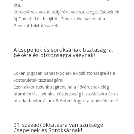
óta.
Soroksárnak vasúti aluljáróra van szüksége, Csepelnek
új Duna-híd és felújított Gubacsi híd, valamint a
Gerincút folytatása kell.
A csepeliek és soroksáriak tisztaságra,
békére és biztonságra vágynak!
Sokan jogosan panaszkodnak a közbiztonságra és a
közterületek tisztaságára.
Ezen akkor tudunk segíteni, ha a Fővárosnak elég
állami forrást adunk a köztisztaság biztosítására és az
utak karbantartására. Erősíteni fogjuk a rendvédelmet!
21. századi oktatásra van szüksége
Csepelnek és Soroksárnak!