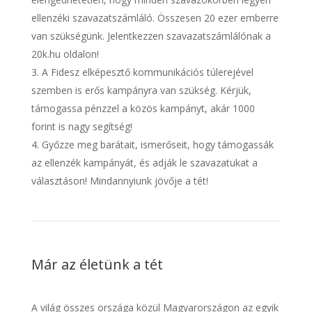
ellenzéki szavazatszámláló. Összesen 20 ezer emberre
van szükségünk. Jelentkezzen szavazatszámlálónak a
20k.hu oldalon!
A Fidesz elképesztő kommunikációs túlerejével
szemben is erős kampányra van szükség. Kérjük,
támogassa pénzzel a közös kampányt, akár 1000
forint is nagy segítség!
Győzze meg barátait, ismerőseit, hogy támogassák
az ellenzék kampányát, és adják le szavazatukat a
választáson! Mindannyiunk jövője a tét!
Már az életünk a tét
A világ összes országa közül Magyarországon az egyik